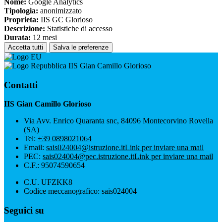
Nome:
Google Analytics
Tipologia:
anonimizzato
Proprieta:
IIS GC Glorioso
Descrizione:
Statistiche di accesso
Durata:
12 mesi
Accetta tutti
Salva le preferenze
IIS Gian Camillo Glorioso
Contatti
IIS Gian Camillo Glorioso
Via Avv. Enrico Quaranta snc, 84096 Montecorvino Rovella
(SA)
Tel:
+39 0898021064
Email:
sais024004@istruzione.it
Link per inviare una mail
PEC:
sais024004@pec.istruzione.it
Link per inviare una mail
C.F.: 95074590654
C.U. UFZKK8
Codice meccanografico: sais024004
Seguici su