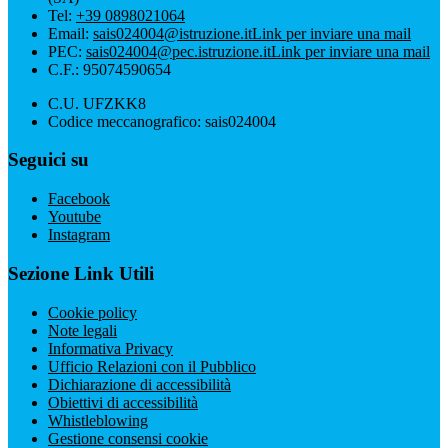
Tel:
+39 0898021064
Email:
sais024004@istruzione.it
Link per inviare una mail
PEC:
sais024004@pec.istruzione.it
Link per inviare una mail
C.F.: 95074590654
C.U. UFZKK8
Codice meccanografico: sais024004
Seguici su
Facebook
Youtube
Instagram
Sezione Link Utili
Cookie policy
Note legali
Informativa Privacy
Ufficio Relazioni con il Pubblico
Dichiarazione di accessibilità
Obiettivi di accessibilità
Whistleblowing
Gestione consensi cookie