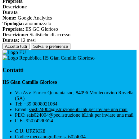
Proprieta
Descrizione
Durata
Nome:
Google Analytics
Tipologia:
anonimizzato
Proprieta:
IIS GC Glorioso
Descrizione:
Statistiche di accesso
Durata:
12 mesi
Accetta tutti
Salva le preferenze
IIS Gian Camillo Glorioso
Contatti
IIS Gian Camillo Glorioso
Via Avv. Enrico Quaranta snc, 84096 Montecorvino Rovella
(SA)
Tel:
+39 0898021064
Email:
sais024004@istruzione.it
Link per inviare una mail
PEC:
sais024004@pec.istruzione.it
Link per inviare una mail
C.F.: 95074590654
C.U. UFZKK8
Codice meccanografico: sais024004