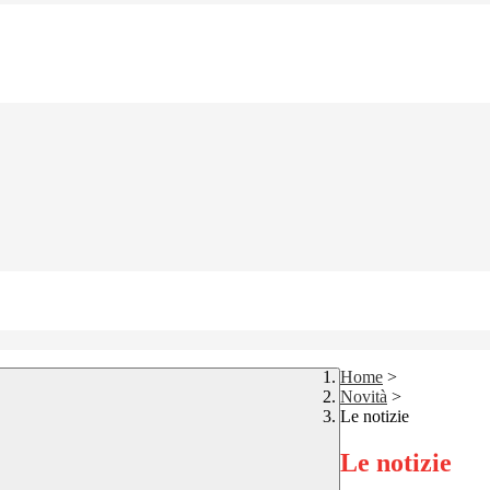
Home
>
Novità
>
Le notizie
Le notizie