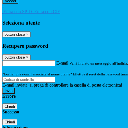
-
Entra con SPID
Entra con CIE
Seleziona utente
button close
×
Recupero password
button close
×
E-mail
Verrà inviato un messaggio all'indirizz
Non hai una e-mail associata al nome utente? Effettua il reset della password tram
E-mail inviata, si prega di controllare la casella di posta elettronica!
Errore
Chiudi
Successo
Chiudi
Informazione