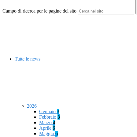
Campo di ricerca per le pagine del sito
Tutte le news
2026
Gennaio
3
Febbraio
3
Marzo
4
Aprile
6
Maggio
6