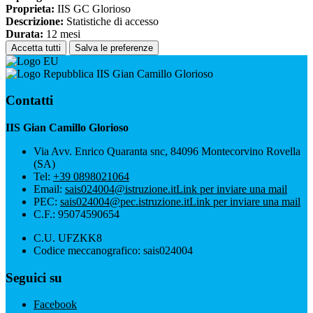
Proprieta:
IIS GC Glorioso
Descrizione:
Statistiche di accesso
Durata:
12 mesi
Accetta tutti
Salva le preferenze
IIS Gian Camillo Glorioso
Contatti
IIS Gian Camillo Glorioso
Via Avv. Enrico Quaranta snc, 84096 Montecorvino Rovella
(SA)
Tel:
+39 0898021064
Email:
sais024004@istruzione.it
Link per inviare una mail
PEC:
sais024004@pec.istruzione.it
Link per inviare una mail
C.F.: 95074590654
C.U. UFZKK8
Codice meccanografico: sais024004
Seguici su
Facebook