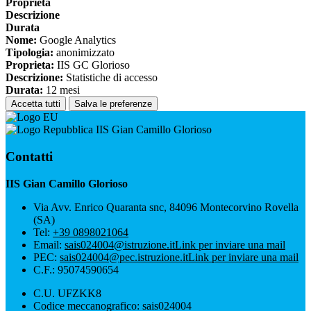
Proprieta
Descrizione
Durata
Nome:
Google Analytics
Tipologia:
anonimizzato
Proprieta:
IIS GC Glorioso
Descrizione:
Statistiche di accesso
Durata:
12 mesi
Accetta tutti
Salva le preferenze
IIS Gian Camillo Glorioso
Contatti
IIS Gian Camillo Glorioso
Via Avv. Enrico Quaranta snc, 84096 Montecorvino Rovella
(SA)
Tel:
+39 0898021064
Email:
sais024004@istruzione.it
Link per inviare una mail
PEC:
sais024004@pec.istruzione.it
Link per inviare una mail
C.F.: 95074590654
C.U. UFZKK8
Codice meccanografico: sais024004