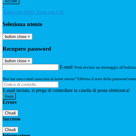
-
Entra con SPID
Entra con CIE
Seleziona utente
button close
×
Recupero password
button close
×
E-mail
Verrà inviato un messaggio all'indirizz
Non hai una e-mail associata al nome utente? Effettua il reset della password tram
E-mail inviata, si prega di controllare la casella di posta elettronica!
Errore
Chiudi
Successo
Chiudi
Informazione