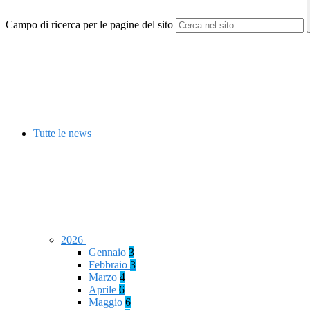
Campo di ricerca per le pagine del sito
Tutte le news
2026
Gennaio
3
Febbraio
3
Marzo
4
Aprile
6
Maggio
6