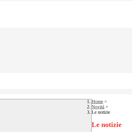
Home
>
Novità
>
Le notizie
Le notizie