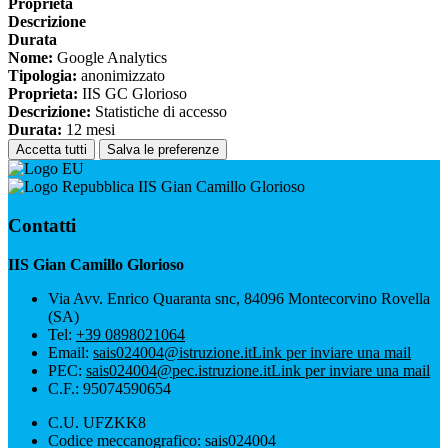
Proprieta
Descrizione
Durata
Nome:
Google Analytics
Tipologia:
anonimizzato
Proprieta:
IIS GC Glorioso
Descrizione:
Statistiche di accesso
Durata:
12 mesi
Accetta tutti
Salva le preferenze
IIS Gian Camillo Glorioso
Contatti
IIS Gian Camillo Glorioso
Via Avv. Enrico Quaranta snc, 84096 Montecorvino Rovella
(SA)
Tel:
+39 0898021064
Email:
sais024004@istruzione.it
Link per inviare una mail
PEC:
sais024004@pec.istruzione.it
Link per inviare una mail
C.F.: 95074590654
C.U. UFZKK8
Codice meccanografico: sais024004