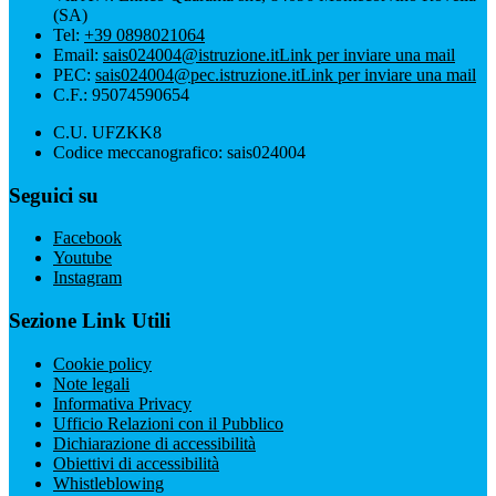
(SA)
Tel:
+39 0898021064
Email:
sais024004@istruzione.it
Link per inviare una mail
PEC:
sais024004@pec.istruzione.it
Link per inviare una mail
C.F.: 95074590654
C.U. UFZKK8
Codice meccanografico: sais024004
Seguici su
Facebook
Youtube
Instagram
Sezione Link Utili
Cookie policy
Note legali
Informativa Privacy
Ufficio Relazioni con il Pubblico
Dichiarazione di accessibilità
Obiettivi di accessibilità
Whistleblowing