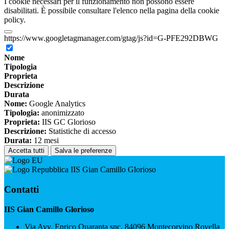
I cookie necessari per il funzionamento non possono essere
disabilitati. È possibile consultare l'elenco nella pagina della cookie
policy.
https://www.googletagmanager.com/gtag/js?id=G-PFE292DBWG
Nome
Tipologia
Proprieta
Descrizione
Durata
Nome:
Google Analytics
Tipologia:
anonimizzato
Proprieta:
IIS GC Glorioso
Descrizione:
Statistiche di accesso
Durata:
12 mesi
Accetta tutti
Salva le preferenze
IIS Gian Camillo Glorioso
Contatti
IIS Gian Camillo Glorioso
Via Avv. Enrico Quaranta snc, 84096 Montecorvino Rovella