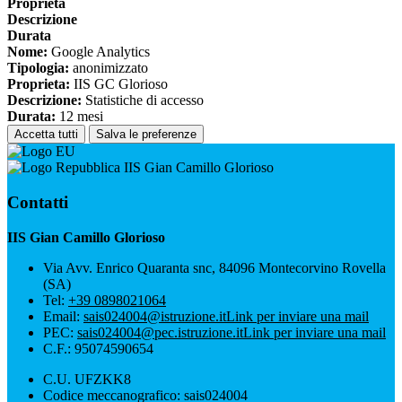
Proprieta
Descrizione
Durata
Nome:
Google Analytics
Tipologia:
anonimizzato
Proprieta:
IIS GC Glorioso
Descrizione:
Statistiche di accesso
Durata:
12 mesi
Accetta tutti
Salva le preferenze
IIS Gian Camillo Glorioso
Contatti
IIS Gian Camillo Glorioso
Via Avv. Enrico Quaranta snc, 84096 Montecorvino Rovella
(SA)
Tel:
+39 0898021064
Email:
sais024004@istruzione.it
Link per inviare una mail
PEC:
sais024004@pec.istruzione.it
Link per inviare una mail
C.F.: 95074590654
C.U. UFZKK8
Codice meccanografico: sais024004