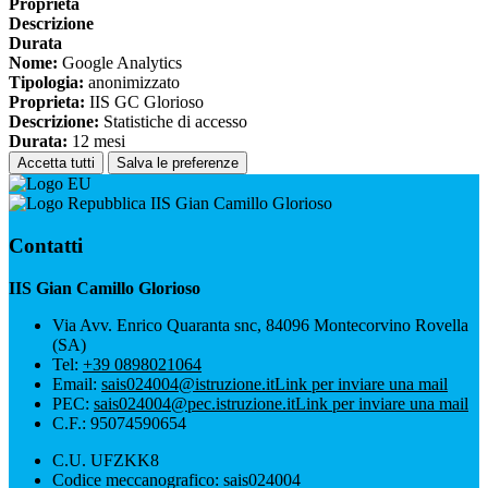
Proprieta
Descrizione
Durata
Nome:
Google Analytics
Tipologia:
anonimizzato
Proprieta:
IIS GC Glorioso
Descrizione:
Statistiche di accesso
Durata:
12 mesi
Accetta tutti
Salva le preferenze
IIS Gian Camillo Glorioso
Contatti
IIS Gian Camillo Glorioso
Via Avv. Enrico Quaranta snc, 84096 Montecorvino Rovella
(SA)
Tel:
+39 0898021064
Email:
sais024004@istruzione.it
Link per inviare una mail
PEC:
sais024004@pec.istruzione.it
Link per inviare una mail
C.F.: 95074590654
C.U. UFZKK8
Codice meccanografico: sais024004