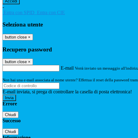
-
Entra con SPID
Entra con CIE
Seleziona utente
button close
×
Recupero password
button close
×
E-mail
Verrà inviato un messaggio all'indirizz
Non hai una e-mail associata al nome utente? Effettua il reset della password tram
E-mail inviata, si prega di controllare la casella di posta elettronica!
Errore
Chiudi
Successo
Chiudi
Informazione