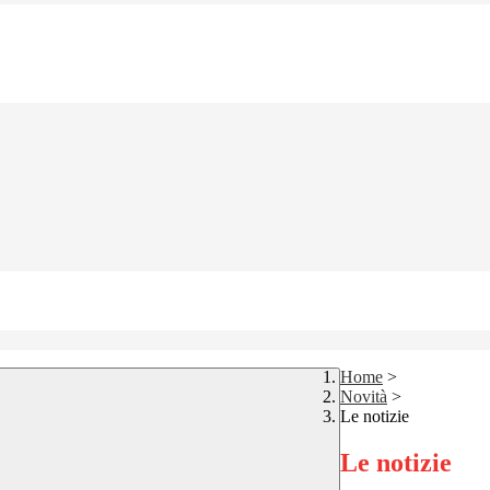
Home
>
Novità
>
Le notizie
Le notizie