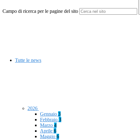
Campo di ricerca per le pagine del sito
Tutte le news
2026
Gennaio
3
Febbraio
3
Marzo
4
Aprile
6
Maggio
6