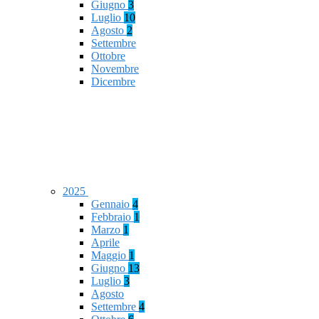
Giugno
3
Luglio
10
Agosto
2
Settembre
Ottobre
Novembre
Dicembre
2025
Gennaio
4
Febbraio
1
Marzo
1
Aprile
Maggio
1
Giugno
13
Luglio
3
Agosto
Settembre
4