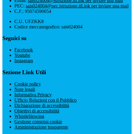
Email:
sais024004@istruzione.it
Link per inviare una mail
PEC:
sais024004@pec.istruzione.it
Link per inviare una mail
C.F.: 95074590654
C.U. UFZKK8
Codice meccanografico: sais024004
Seguici su
Facebook
Youtube
Instagram
Sezione Link Utili
Cookie policy
Note legali
Informativa Privacy
Ufficio Relazioni con il Pubblico
Dichiarazione di accessibilità
Obiettivi di accessibilità
Whistleblowing
Gestione consensi cookie
Amministrazione trasparente