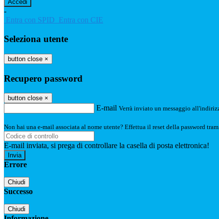
-
Entra con SPID
Entra con CIE
Seleziona utente
button close
×
Recupero password
button close
×
E-mail
Verrà inviato un messaggio all'indirizz
Non hai una e-mail associata al nome utente? Effettua il reset della password tram
E-mail inviata, si prega di controllare la casella di posta elettronica!
Errore
Chiudi
Successo
Chiudi
Informazione