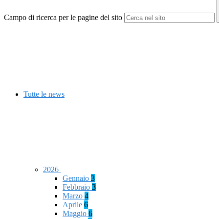
Campo di ricerca per le pagine del sito
Tutte le news
2026
Gennaio
3
Febbraio
3
Marzo
4
Aprile
6
Maggio
6