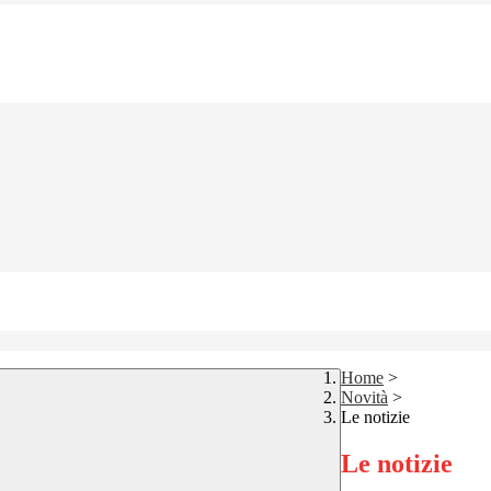
Home
>
Novità
>
Le notizie
Le notizie