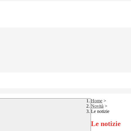
Home
>
Novità
>
Le notizie
Le notizie