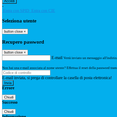
-
Entra con SPID
Entra con CIE
Seleziona utente
button close
×
Recupero password
button close
×
E-mail
Verrà inviato un messaggio all'indirizz
Non hai una e-mail associata al nome utente? Effettua il reset della password tram
E-mail inviata, si prega di controllare la casella di posta elettronica!
Errore
Chiudi
Successo
Chiudi
Informazione