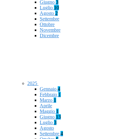
Giugno
3
Luglio
10
Agosto
2
Settembre
Ottobre
Novembre
Dicembre
2025
Gennaio
4
Febbraio
1
Marzo
1
Aprile
Maggio
1
Giugno
13
Luglio
3
Agosto
Settembre
4