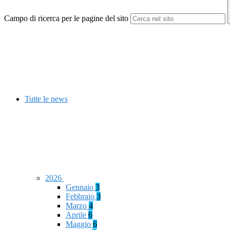
Campo di ricerca per le pagine del sito
Tutte le news
2026
Gennaio
3
Febbraio
3
Marzo
4
Aprile
6
Maggio
6